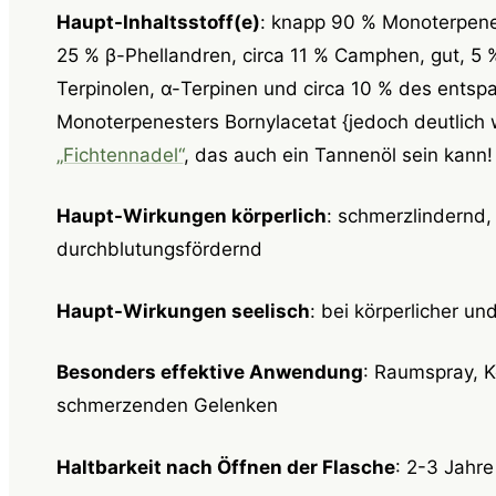
Haupt-Inhaltsstoff(e)
: knapp 90 % Monoterpene 
25 % β-Phellandren, circa 11 % Camphen, gut, 5 
Terpinolen, α-Terpinen und circa 10 % des ents
Monoterpenesters Bornylacetat {jedoch deutlich 
„Fichtennadel“
, das auch ein Tannenöl sein kann! 
Haupt-Wirkungen körperlich
: schmerzlindern
durchblutungsfördernd
Haupt-Wirkungen seelisch
: bei körperlicher un
Besonders effektive Anwendung
: Raumspray, Kö
schmerzenden Gelenken
Haltbarkeit nach Öffnen der Flasche
: 2-3 Jahre