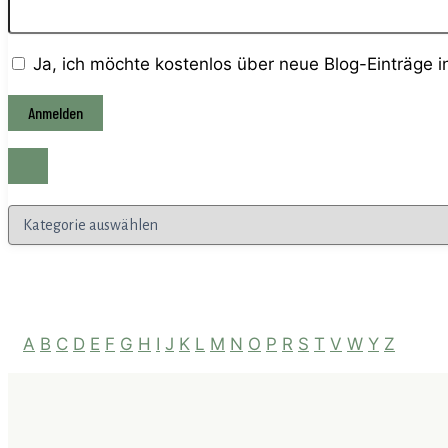
Ja, ich möchte kostenlos über neue Blog-Einträge 
Kategorien
A
B
C
D
E
F
G
H
I
J
K
L
M
N
O
P
R
S
T
V
W
Y
Z