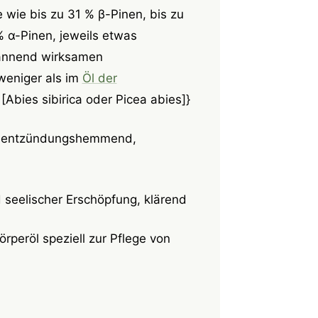
wie bis zu 31 % β-Pinen, bis zu
% α-Pinen, jeweils etwas
pannend wirksamen
weniger als im
Öl der
[Abies sibirica oder Picea abies]}
d, entzündungshemmend,
d seelischer Erschöpfung, klärend
rperöl speziell zur Pflege von