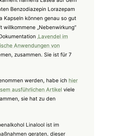
nten Benzodiazepin Lorazepam
ila Kapseln können genau so gut
ft willkommene „Nebenwirkung“
n Dokumentation
‚Lavendel im
linische Anwendungen von
emen, zusammen. Sie ist für 7
ngenommen werden, habe ich
hier
esem ausführlichen Artikel
viele
sammen, sie hat zu den
nalkohol Linalool ist im
smaßnahmen geraten, dieser