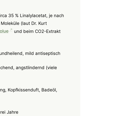
irca 35 % Linalylacetat, je nach
Moleküle (laut Dr. Kurt
olue
und beim CO2-Extrakt
undheilend, mild antiseptisch
ichend, angstlindernd (viele
g, Kopfkissenduft, Badeöl,
drei Jahre