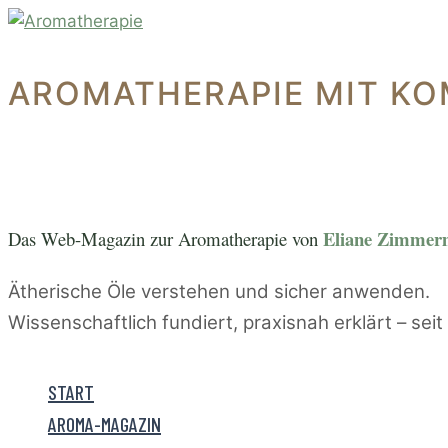
Zum
Inhalt
springen
AROMATHERAPIE MIT KO
Eliane Zimme
Das Web-Magazin zur A
romatherapie von
Ätherische Öle verstehen und sicher anwenden.
Wissenschaftlich fundiert, praxisnah erklärt – sei
START
AROMA-MAGAZIN