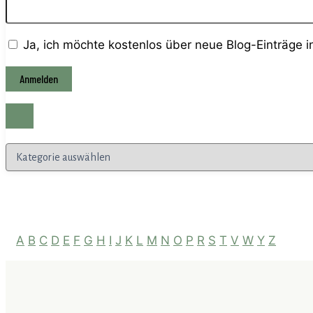
Ja, ich möchte kostenlos über neue Blog-Einträge 
Kategorien
A
B
C
D
E
F
G
H
I
J
K
L
M
N
O
P
R
S
T
V
W
Y
Z